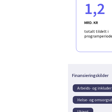
1,2
pharmaceutical compan
trial endpoints. CLL-OUT
computational, and hea
including established a
MRD. KR
The consortium is inte
prognostic models for 
totalt tildelt i
programperiod
Finansieringskilder
Arbeids- og inklud
Helse- og omsorgs
Ukjent