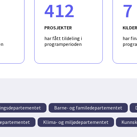
412
7
ies with drug development for CLL, both in product development
COME will be carried out as a collaborative effort including clinic
lth economic research groups. It will benefit from the transnati
ccess to patient samples and ongoing clinical trials from several
PROSJEKTER
KILDE
rdisciplinary, reflecting the complex process of developing and 
personalised medicine
har fått tildeling i
har fin
en
programperioden
progr
eringsdepartementet
Barne- og familedepartementet
departementet
Klima- og miljødepartementet
Kunnsk