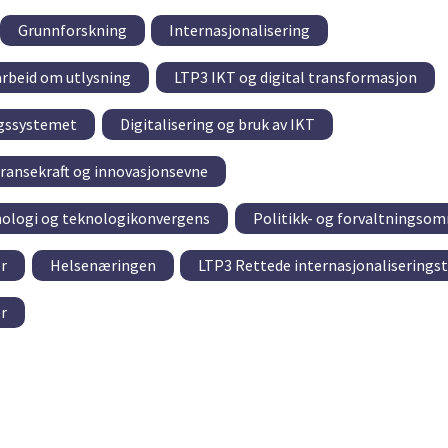
Grunnforskning
Internasjonalisering
rbeid om utlysning
LTP3 IKT og digital transformasjon
ngssystemet
Digitalisering og bruk av IKT
ransekraft og innovasjonsevne
nologi og teknologikonvergens
Politikk- og forvaltningsom
r
Helsenæringen
LTP3 Rettede internasjonaliseringst
r