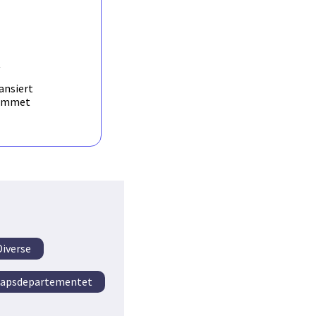
 and when deciding
al, molecular,
onal consortium,
 European countries.
R
implementing new
ansiert
ammet
Diverse
apsdepartementet