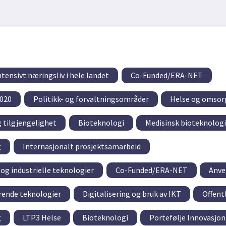
tensivt næringsliv i hele landet
Co-Funded/ERA-NET
020
Politikk- og forvaltningsområder
Helse og omsor
g tilgjengelighet
Bioteknologi
Medisinsk bioteknologi
g
Internasjonalt prosjektsamarbeid
og industrielle teknologier
Co-Funded/ERA-NET
Anve
rende teknologier
Digitalisering og bruk av IKT
Offent
g
LTP3 Helse
Bioteknologi
Portefølje Innovasjon