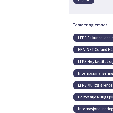
Temaer og emner
LTP3 Et kunnskapsin
ERA-NET Cofund H2
LTP3 Høy kvalitet o
Internasjonaliserin
LTP3 Muliggjørende 
Portefølje Muliggjø
Internasjonaliserin