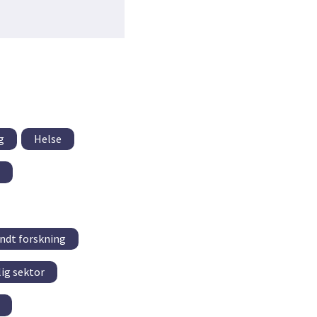
g
Helse
ndt forskning
lig sektor