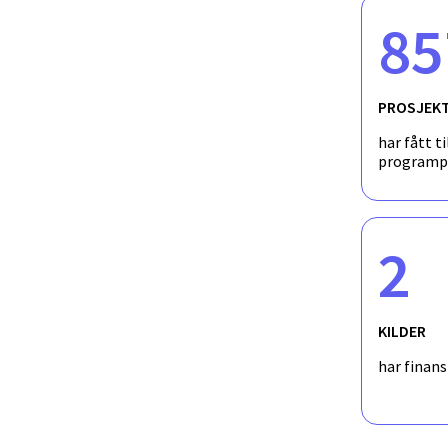
85
PROSJEK
har fått ti
programp
2
KILDER
har finan