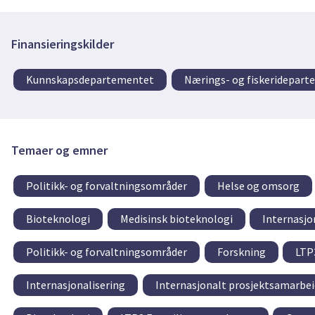
Finansieringskilder
Kunnskapsdepartementet
Nærings- og fiskeridepar
Temaer og emner
Politikk- og forvaltningsområder
Helse og omsorg
Bioteknologi
Medisinsk bioteknologi
Internasjo
Politikk- og forvaltningsområder
Forskning
LTP
Internasjonalisering
Internasjonalt prosjektsamarbei