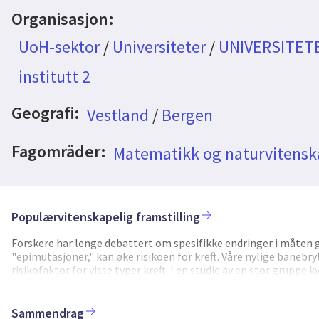
Organisasjon:
UoH-sektor
/
Universiteter
/
UNIVERSITET
institutt 2
Geografi:
Vestland
/
Bergen
Fagområder:
Matematikk og naturvitensk
Populærvitenskapelig framstilling
Forskere har lenge debattert om spesifikke endringer i måten g
"epimutasjoner," kan øke risikoen for kreft. Våre nylige banebr
risikofaktor for visse typer kreft. I en studie av en stor grupp
større risiko for å utvikle trippel-negativ brystkreft og høygrad
tidlig under fosterutviklingen, og fører til at det fødte barnet 
få celler bærer epimutasjonen. Nå har vi som mål å utvide disse s
Sammendrag