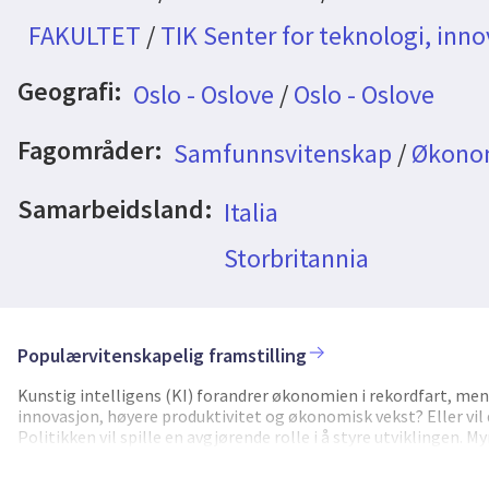
FAKULTET
/
TIK Senter for teknologi, inno
Geografi:
Oslo - Oslove
/
Oslo - Oslove
Fagområder:
Samfunnsvitenskap
/
Økono
Samarbeidsland:
Italia
Storbritannia
Populærvitenskapelig framstilling
Kunstig intelligens (KI) forandrer økonomien i rekordfart, men vi
innovasjon, høyere produktivitet og økonomisk vekst? Eller vil 
Politikken vil spille en avgjørende rolle i å styre utviklingen. M
mulig fordeler uten å skape store samfunnsproblemer? Skal po
på å redusere ulikhet og risiko? Å finne riktig balanse er avgjø