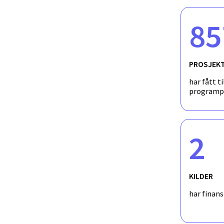
85
PROSJEK
har fått ti
programp
2
KILDER
har finan