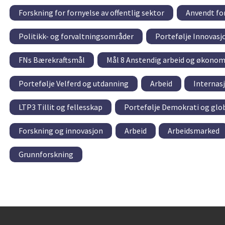
Forskning for fornyelse av offentlig sektor
Anvendt fo
Politikk- og forvaltningsområder
Portefølje Innovasj
FNs Bærekraftsmål
Mål 8 Anstendig arbeid og økonom
Portefølje Velferd og utdanning
Arbeid
Internas
LTP3 Tillit og fellesskap
Portefølje Demokrati og glob
Forskning og innovasjon
Arbeid
Arbeidsmarked
Grunnforskning