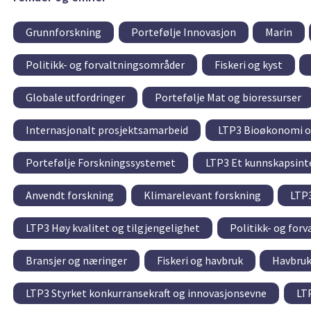
Grunnforskning
Portefølje Innovasjon
Marin
Politikk- og forvaltningsområder
Fiskeri og kyst
Globale utfordringer
Portefølje Mat og bioressurser
Internasjonalt prosjektsamarbeid
LTP3 Bioøkonomi o
Portefølje Forskningssystemet
LTP3 Et kunnskapsinte
Anvendt forskning
Klimarelevant forskning
LTP3
LTP3 Høy kvalitet og tilgjengelighet
Politikk- og for
Bransjer og næringer
Fiskeri og havbruk
Havbru
LTP3 Styrket konkurransekraft og innovasjonsevne
LT