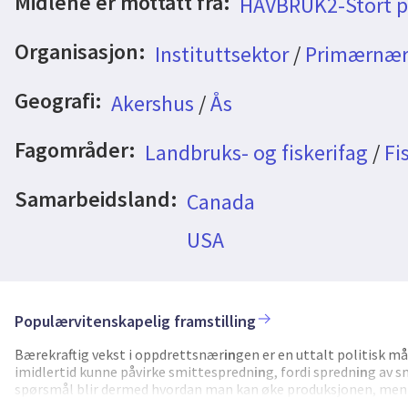
Midlene er mottatt fra:
HAVBRUK2-Stort p
Organisasjon:
Instituttsektor
/
Primærnæri
Geografi:
Akershus
/
Ås
Fagområder:
Landbruks- og fiskerifag
/
Fi
Samarbeidsland:
Canada
USA
Populærvitenskapelig framstilling
Bærekraftig vekst i oppdrettsnær
in
gen er en uttalt politisk m
imidlertid kunne påvirke smittespredn
in
g, fordi spredn
in
g av s
spørsmål blir dermed hvordan man kan øke produksjonen, men
dette prosjektet var å kvantifisere hvordan vekst og organiser
i