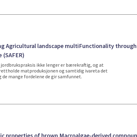
Agricultural landscape multiFunctionality through
e (SAFER)
 jordbrukspraksis ikke lenger er bærekraftig, og at
rettholde matproduksjonen og samtidig ivareta det
 de mange fordelene de gir samfunnet.
ic properties of brown Macroalgae-derived compou