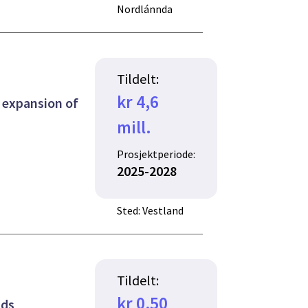
Nordlánnda
Tildelt:
kr 4,6
 expansion of
mill.
Prosjektperiode:
2025-2028
Sted: Vestland
Tildelt:
kr 0,50
nds