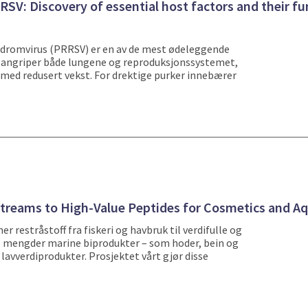
SV: Discovery of essential host factors and their fu
yndromvirus (PRRSV) er en av de mest ødeleggende
angriper både lungene og reproduksjonssystemet,
 med redusert vekst. For drektige purker innebærer
treams to High-Value Peptides for Cosmetics and A
restråstoff fra fiskeri og havbruk til verdifulle og
ore mengder marine biprodukter – som hoder, bein og
i lavverdiprodukter. Prosjektet vårt gjør disse