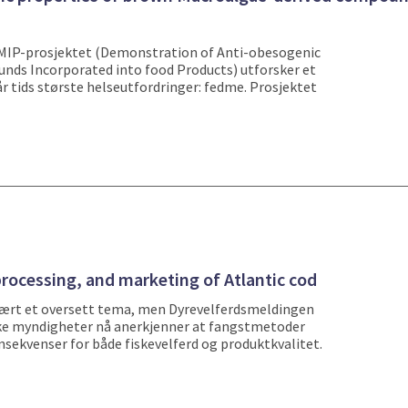
AMIP-prosjektet (Demonstration of Anti-obesogenic
nds Incorporated into food Products) utforsker et
r tids største helseutfordringer: fedme. Prosjektet
processing, and marketing of Atlantic cod
e vært et oversett tema, men Dyrevelferdsmeldingen
ske myndigheter nå anerkjenner at fangstmetoder
nsekvenser for både fiskevelferd og produktkvalitet.