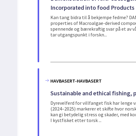
Incorporated into food Products
Kan tang bidra til å bekjempe fedme? D
properties of Macroalgae-derived compou
spennende og bærekraftig svar på et av vå
tar utgangspunkt i forskn...
HAVBASERT-HAVBASERT
Sustainable and ethical fishing, 
Dyrevelferd for villfanget fisk har leng
(2024–2025) markerer et skifte hvor nor
kan gi betydelig stress og skader, med ko
I kystfisket etter torsk ...