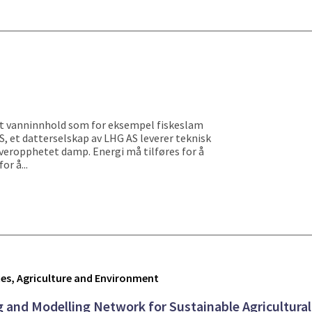
yt vanninnhold som for eksempel fiskeslam
S, et datterselskap av LHG AS leverer teknisk
overopphetet damp. Energi må tilføres for å
r å...
s, Agriculture and Environment
g and Modelling Network for Sustainable Agricultura