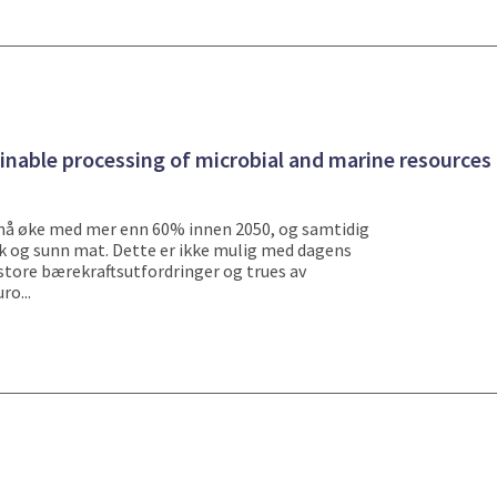
nable processing of microbial and marine resources 
må øke med mer enn 60% innen 2050, og samtidig
rik og sunn mat. Dette er ikke mulig med dagens
store bærekraftsutfordringer og trues av
ro...