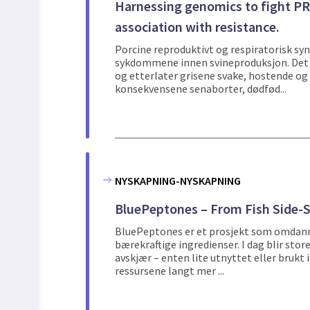
Harnessing genomics to fight PRR
association with resistance.
Porcine reproduktivt og respiratorisk s
sykdommene innen svineproduksjon. Det 
og etterlater grisene svake, hostende og
konsekvensene senaborter, dødfød...
NYSKAPNING-NYSKAPNING
BluePeptones – From Fish Side-S
BluePeptones er et prosjekt som omdanner 
bærekraftige ingredienser. I dag blir st
avskjær – enten lite utnyttet eller brukt 
ressursene langt mer ...